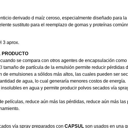
nticio derivado d maíz ceroso, especialmente diseñado para la
celente sustituto para el reemplazo de gomas y proteínas comú
 3 aprox.
EL PRODUCTO
cuando se compara con otros agentes de encapsulación como l
 tamaño de partícula de la emulsión permite reducir pérdidas 
n de emulsiones a sólidos más altos, las cuales pueden ser se
ntidad de agua, lo cual generaría menores costos de energía.
 insolubles en agua y permite producir polvos secados vía spray
de películas, reduce aún más las pérdidas, reduce aún más las p
enamiento.
cados vía spray preparados con
CAPSUL
son usados en una gr