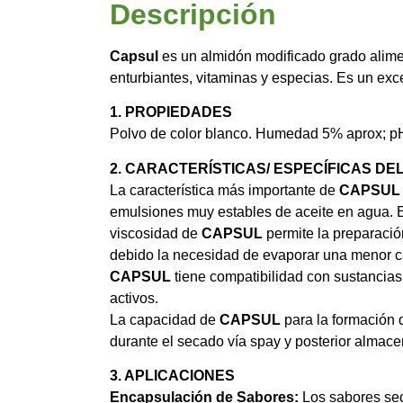
Descripción
Capsul
es un almidón modificado grado alime
enturbiantes, vitaminas y especias. Es un ex
1. PROPIEDADES
Polvo de color blanco. Humedad 5% aprox; pH
2. CARACTERÍSTICAS
/ ESPECÍFICAS D
La característica más importante de
CAPSUL
emulsiones muy estables de aceite en agua. El
viscosidad de
CAPSUL
permite la preparació
debido la necesidad de evaporar una menor ca
CAPSUL
tiene compatibilidad con sustancias
activos.
La capacidad de
CAPSUL
para la formación 
durante el secado vía spay y posterior almac
3. APLICACIONES
Encapsulación de Sabores:
Los sabores se