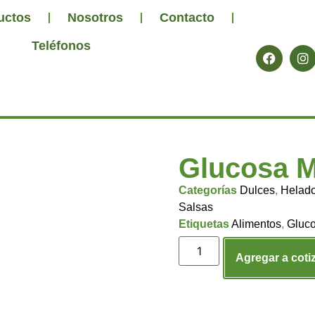
uctos
Nosotros
Contacto
Teléfonos
Glucosa M
Categorías
Dulces
,
Helad
Salsas
Etiquetas
Alimentos
,
Gluc
Agregar a coti