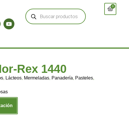
0
or-Rex 1440
os
,
Lácteos
,
Mermeladas
,
Panadería
,
Pasteles
,
osas
zación