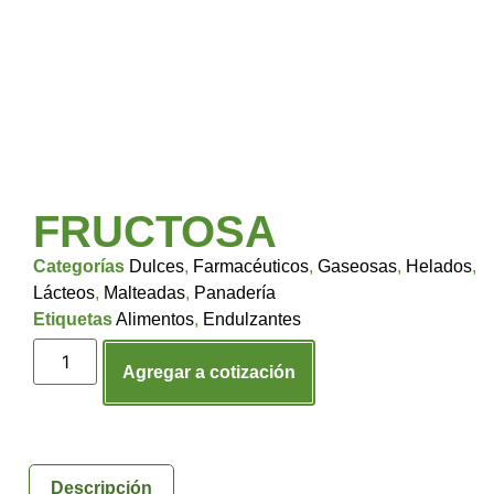
FRUCTOSA
Categorías
Dulces
,
Farmacéuticos
,
Gaseosas
,
Helados
,
Lácteos
,
Malteadas
,
Panadería
Etiquetas
Alimentos
,
Endulzantes
Agregar a cotización
Descripción