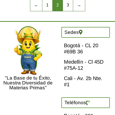
←
1
2
3
→
Sedes
Bogotá - CL 20
#69B 36
Medellín - Cl 45D
#75A-12
"La Base de tu Éxito,
Cali - Av. 2b Nte.
Nuestra Diversidad de
#1
Materias Primas"
Teléfonos