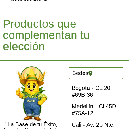
Productos que
complementan tu
elección
Sedes
Bogotá - CL 20
#69B 36
Medellín - Cl 45D
#75A-12
"La Base de tu Éxito,
Cali - Av. 2b Nte.