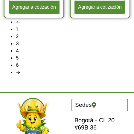
Agregar a cotización
Agregar a cotización
←
1
2
3
4
5
6
→
Sedes
Bogotá - CL 20
#69B 36