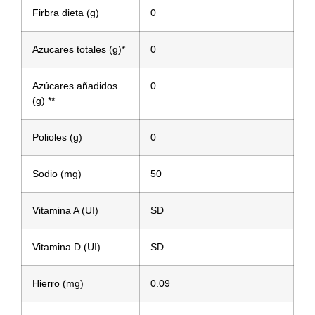
Firbra dieta (g)
0
Azucares totales (g)*
0
Azúcares añadidos
0
(g) **
Polioles (g)
0
Sodio (mg)
50
Vitamina A (UI)
SD
Vitamina D (UI)
SD
Hierro (mg)
0.09