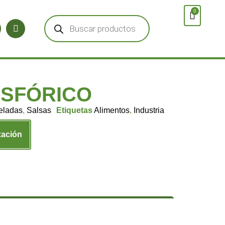
0
OSFÓRICO
eladas
,
Salsas
Etiquetas
Alimentos
,
Industria
zación