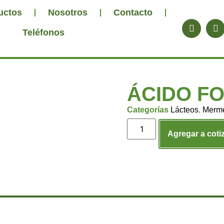
uctos
Nosotros
Contacto
Teléfonos
ÁCIDO F
Categorías
Lácteos
,
Merm
Agregar a coti