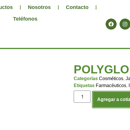
uctos
Nosotros
Contacto
Teléfonos
POLYGLOB
Categorías
Cosméticos
,
J
Etiquetas
Farmacéuticos
,
Agregar a coti