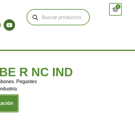
0
E R NC IND
abones
,
Pegantes
Industria
zación