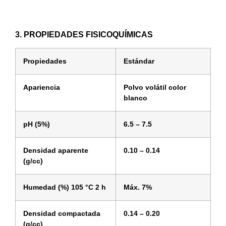
3. PROPIEDADES FISICOQUÍMICAS
Propiedades
Estándar
Apariencia
Polvo volátil color
blanco
pH (5%)
6.5 – 7.5
Densidad aparente
0.10 – 0.14
(g/cc)
Humedad (%) 105 °C 2 h
Máx. 7%
Densidad compactada
0.14 – 0.20
(g/cc)