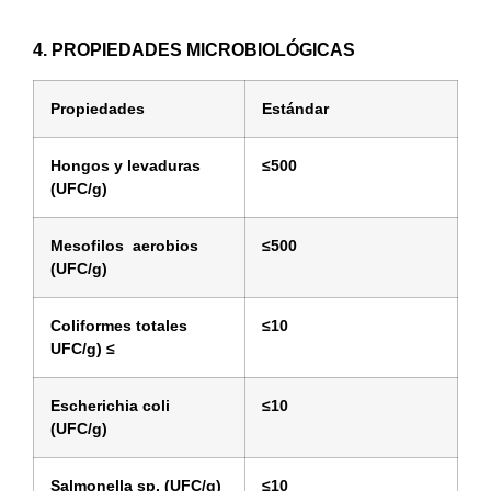
4. PROPIEDADES MICROBIOLÓGICAS
Propiedades
Estándar
Hongos y levaduras
≤
500
(UFC/g)
Mesofilos aerobios
≤
500
(UFC/g)
Coliformes totales
≤
10
UFC/g)
≤
Escherichia coli
≤
10
(UFC/g)
Salmonella sp. (UFC/g)
≤
10