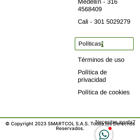
Medellín - 316
4568409
Cali - 301 5029279
Políticas
Términos de uso
Política de
privacidad
Política de cookies
Necesitas ayuda?
© Copyright 2023 SMARTCOL S.A.S. Todos los Derechos
Reservados.